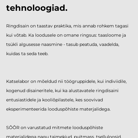
tehnoloogiad.
Ringdisain on taastav praktika, mis annab rohkem tagasi
kui võtab. Ka loodusele on omane ringsus: taasloome ja
tsükli algusesse naasmine - tasub peatuda, vaadelda,
kuidas ta seda teeb.
Katselabor on mõeldud nii töögruppidele, kui indiviidile,
kogenud disaineritele, kui ka alustavatele ringdisaini
entusiastidele ja kooliõpilastele, kes soovivad
eksperimenteerida looduspõhiste materjalidega.
SÕÕR on varustatud mitmete looduspõhiste
materjalidega nagu taimekiud, puitmass, tselluloosid,