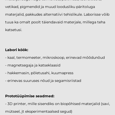
vetikad, pigmendid ja muud loodusliku päritoluga
materjalid, pakkudes alternatiivi tehislikule. Laborisse võib
tuua ka omalt poolt täiendavaid materjale, millega teha
katsetusi.
Labori köök:
- kaal, termomeeter, mikroskoop, erinevad mõõdunõud
- magnetsegaja ja katseklaasid
- hakkemasin, põletusahi, kuumapress
- erinevas suuruses nõud ja segamisriistad
Prototüüpimise seadmed:
- 3D printer, mille sisendiks on biopõhised materjalid (savi,
mütseel, jt eksperimentaalsed segud)