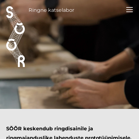
Ringne katselabor
SÕÕR keskendub ringdisainile ja
ringmajanduslike lahenduste prototüüpimisele.