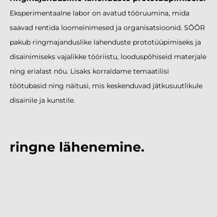
Eksperimentaalne labor on avatud tööruumina, mida
saavad rentida loomeinimesed ja organisatsioonid. SÕÕR
pakub ringmajanduslike lahenduste prototüüpimiseks ja
disainimiseks vajalikke tööriistu, looduspõhiseid materjale
ning erialast nõu. Lisaks korraldame temaatilisi
töötubasid ning näitusi, mis keskenduvad jätkusuutlikule
disainile ja kunstile.
ringne lähenemine.