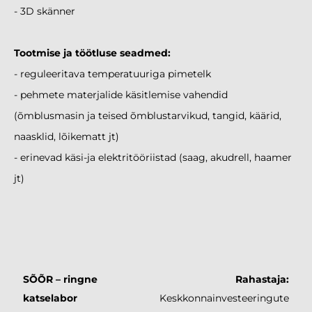
- 3D skänner
Tootmise ja töötluse seadmed:
- reguleeritava temperatuuriga pimetelk
- pehmete materjalide käsitlemise vahendid
(õmblusmasin ja teised õmblustarvikud, tangid, käärid,
naasklid, lõikematt jt)
- erinevad käsi-ja elektritööriistad (saag, akudrell, haamer
jt)
SÕÕR – ringne
Rahastaja:
katselabor
Keskkonnainvesteeringute